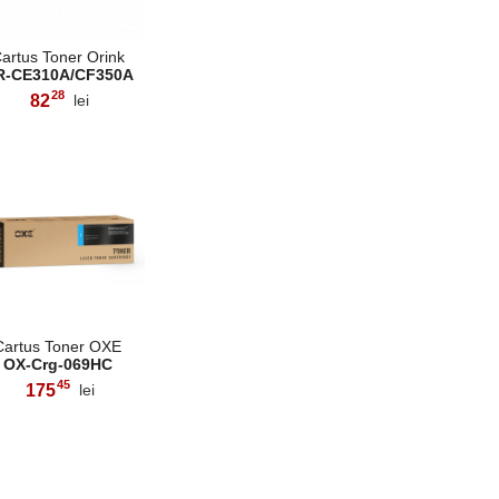
artus Toner Orink
R-CE310A/CF350A
28
82
lei
,
Cartus Toner OXE
OX-Crg-069HC
45
175
lei
,