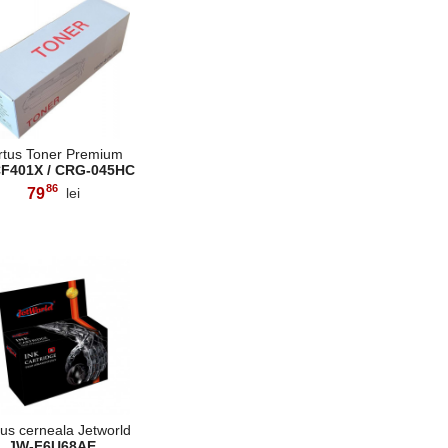
rtus Toner Premium
CF401X / CRG-045HC
86
79
lei
,
us cerneala Jetworld
JW-F6U68AE