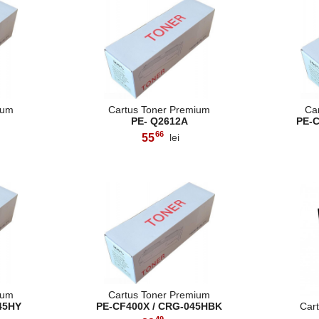
ium
Cartus Toner Premium
Ca
PE- Q2612A
PE-
66
55
lei
,
ium
Cartus Toner Premium
45HY
PE-CF400X / CRG-045HBK
Cart