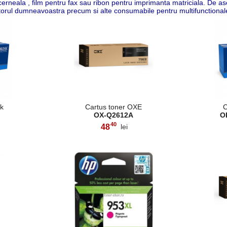
 cerneala , film pentru fax sau ribon pentru imprimanta matriciala. De
torul dumneavoastra precum si alte consumabile pentru multifunctionale
nk
Cartus toner OXE
C
OX-Q2612A
O
40
48
lei
,