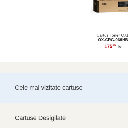
Cartus Toner OX
OX-CRG-069HB
45
175
lei
,
Cele mai vizitate cartuse
Cartuse Desigilate