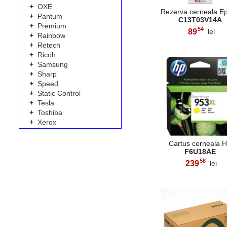
+
OXE
Rezerva cerneala E
+
Pantum
C13T03V14A
+
Premium
54
89
lei
,
+
Rainbow
+
Retech
+
Ricoh
+
Samsung
+
Sharp
+
Speed
+
Static Control
+
Tesla
+
Toshiba
+
Xerox
Cartus cerneala 
F6U18AE
58
239
lei
,