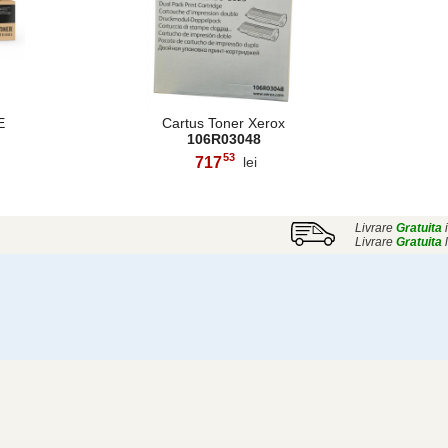
E
Cartus Toner Xerox
106R03048
53
717
lei
,
Livrare
Gratuita
i
Livrare
Gratuita
l