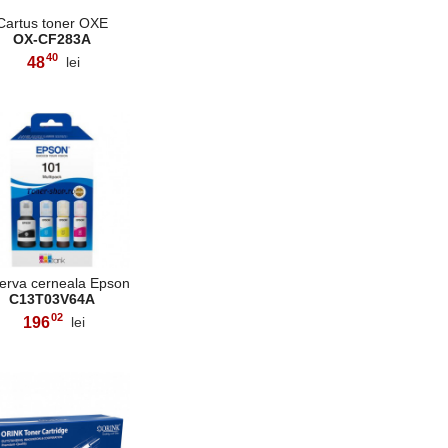
Cartus toner OXE
OX-CF283A
40
48
lei
,
erva cerneala Epson
C13T03V64A
02
196
lei
,