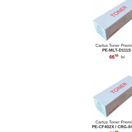
Cartus Toner Prem
PE-MLT-D111S
55
66
lei
,
Cartus Toner Prem
PE-CF402X / CRG-0