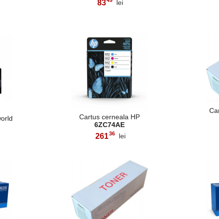
49
83
lei
,
Ca
Cartus cerneala HP
world
6ZC74AE
36
261
lei
,