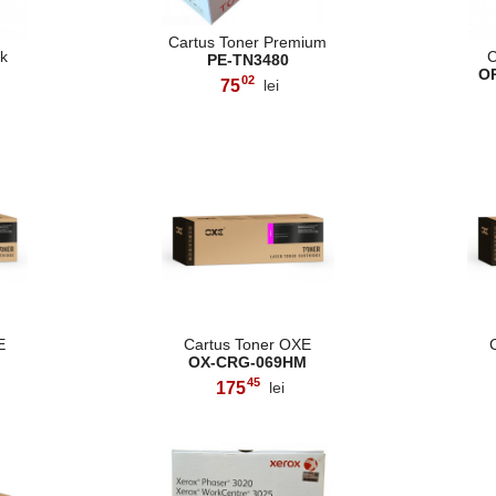
Cartus Toner Premium
nk
C
PE-TN3480
O
02
75
lei
,
E
Cartus Toner OXE
OX-CRG-069HM
45
175
lei
,