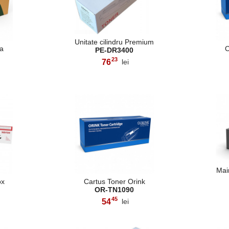
Unitate cilindru Premium
la
C
PE-DR3400
23
76
lei
,
Mai
ox
Cartus Toner Orink
OR-TN1090
45
54
lei
,