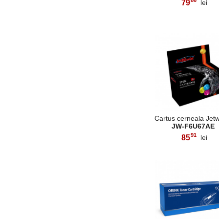
86
79
lei
,
Cartus cerneala Jet
JW-F6U67AE
91
85
lei
,