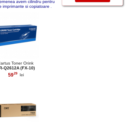
 asemenea avem cilindru pentru
 imprimante si copiatoare .
artus Toner Orink
R-Q2612A (FX-10)
29
59
lei
,