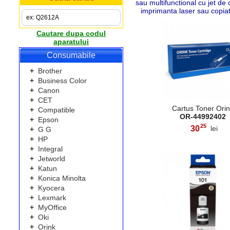
sau multifunctional cu jet de
imprimanta laser sau copia
Cautare dupa codul
aparatului
Consumabile
+
Brother
+
Business Color
+
Canon
+
CET
Cartus Toner Ori
+
Compatible
OR-44992402
+
Epson
25
30
lei
+
G G
,
+
HP
+
Integral
+
Jetworld
+
Katun
+
Konica Minolta
+
Kyocera
+
Lexmark
+
MyOffice
+
Oki
+
Orink