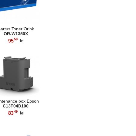
artus Toner Orink
OR-W1350X
59
95
lei
,
ntenance box Epson
C13T04D100
49
83
lei
,