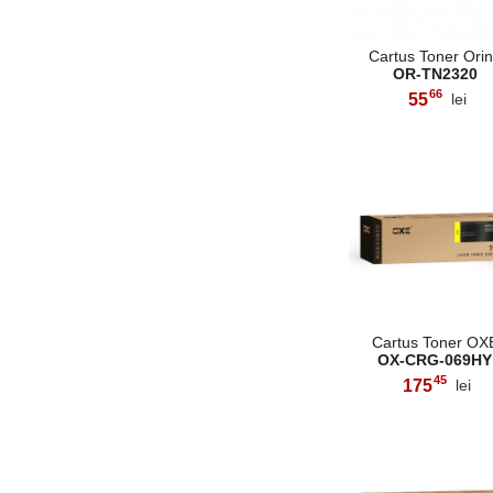
Cartus Toner Ori
OR-TN2320
66
55
lei
,
Cartus Toner OX
OX-CRG-069HY
45
175
lei
,