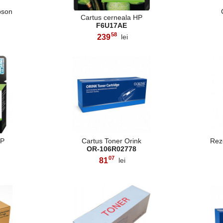
pson
Cartus cerneala HP
F6U17AE
58
239
lei
,
HP
Cartus Toner Orink
Rez
OR-106R02778
07
81
lei
,