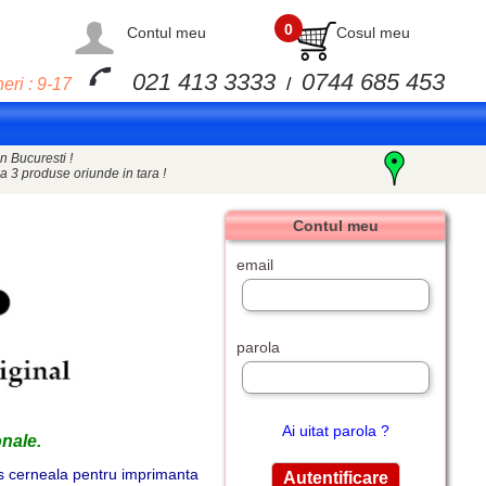
0
Contul meu
Cosul meu
021 413 3333
0744 685 453
eri : 9-17
/
n Bucuresti !
a 3 produse oriunde in tara !
Contul meu
email
parola
Ai uitat parola ?
nale.
us cerneala pentru imprimanta