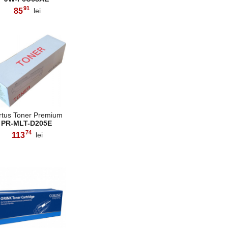
91
85
lei
,
rtus Toner Premium
PR-MLT-D205E
74
113
lei
,